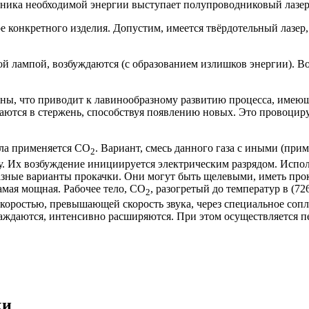
чника необходимой энергии выступает полупроводниковый лазер
ре конкретного изделия. Допустим, имеется твёрдотельный лазер
й лампой, возбуждаются (с образованием излишков энергии). Во
ны, что приводит к лавинообразному развитию процесса, имею
ются в стержень, способствуя появлению новых. Это провоциру
ела применяется СО
. Вариант, смесь данного газа с иными (прим
2
у. Их возбуждение инициируется электрическим разрядом. Испол
азные варианты прокачки. Они могут быть щелевыми, иметь прок
амая мощная. Рабочее тело, СО
, разогретый до температур в (7
2
скоростью, превышающей скорость звука, через специальное сопл
лаждаются, интенсивно расширяются. При этом осуществляется пе
ки