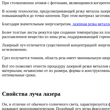
При столкновении атомов с фотонами, являющимися когерент
В основу технологии, предусматривающей резку металла лазерн
повышающейся до точки кипения. При этом материал заготовки
Благодаря значительным энергозатратам,
лазерная резка металл
Более толстые листы режутся при создании температуры их пла
расплавленное вещество из зоны реза, поддерживающий горени
Лазерный луч отличается существенной концентрацией энергии,
исчезновению.
Срез получается тонким, область реза имеет минимальную ши
Всё это позволяет отнести процедуру лазерной резки металлов
материалам, независимо от их размера, формы и конструктивн
оптимальные сроки.
Свойства луча лазера
Он, в отличие от обычного солнечного света, характеризуетс
называют монохроматическим. Подобный луч легко фокусирует