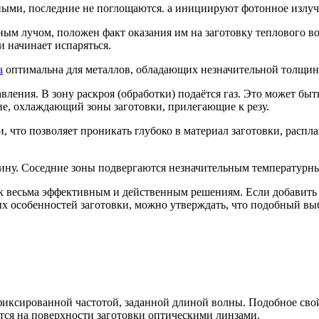
ными, последние не поглощаются. а инициируют фотонное излу
ым лучом, положен факт оказания им на заготовку теплового во
 начинает испаряться.
а
оптимальна для металлов, обладающих незначительной толщин
вления. В зону раскроя (обработки) подаётся газ. Это может бы
е, охлаждающий зоны заготовки, прилегающие к резу.
 что позволяет проникать глубоко в материал заготовки, распла
рину. Соседние зоны подвергаются незначительным температур
 к весьма эффективным и действенным решениям. Если добавить 
ых особенностей заготовки, можно утверждать, что подобный вы
я фиксированной частотой, заданной длиной волны. Подобное св
ся на поверхности заготовки оптическими линзами.