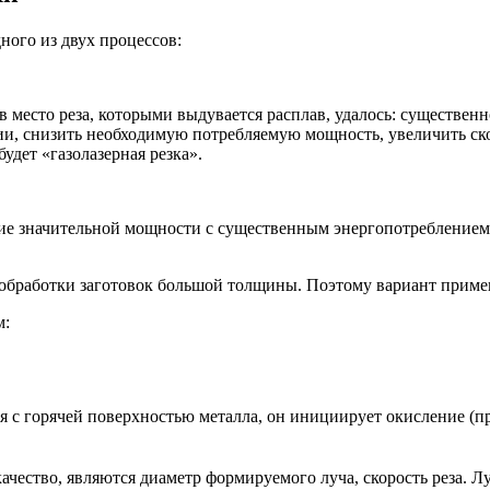
ного из двух процессов:
в место реза, которыми выдувается расплав, удалось: существе
ии, снизить необходимую потребляемую мощность, увеличить ск
дет «газолазерная резка».
ние значительной мощности с существенным энергопотреблением.
 обработки заготовок большой толщины. Поэтому вариант примен
м:
руя с горячей поверхностью металла, он инициирует окисление (
ество, являются диаметр формируемого луча, скорость реза. Лу