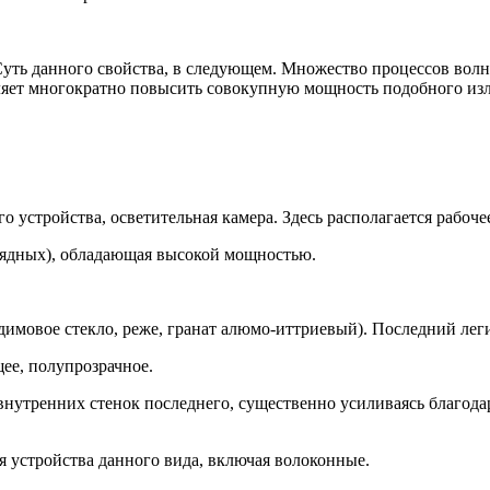
уть данного свойства, в следующем. Множество процессов волно
ляет многократно повысить совокупную мощность подобного из
 устройства, осветительная камера. Здесь располагается рабочее
зрядных), обладающая высокой мощностью.
димовое стекло, реже, гранат алюмо-иттриевый). Последний лег
щее, полупрозрачное.
нутренних стенок последнего, существенно усиливаясь благодаря
я устройства данного вида, включая волоконные.