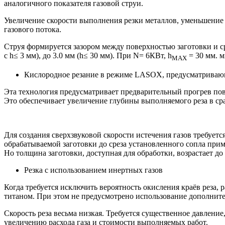
аналогичного показателя газовой струи.
Увеличение скорости выполнения резки металлов, уменьшение 
газового потока.
Струя формируется зазором между поверхностью заготовки и ср
с h≤ 3 мм), до 3.0 мм (h≤ 30 мм). При N= 6КВт, h
= 30 мм. м
MAX
Кислородное резание в режиме LASOX, предусматривающ
Эта технология предусматривает предварительный прогрев пове
Это обеспечивает увеличение глубины выполняемого реза в с
Для создания сверхзвуковой скорости истечения газов требуетс
обрабатываемой заготовки до среза установленного сопла прим
Но толщина заготовки, доступная для обработки, возрастает до
Резка с использованием инертных газов
Когда требуется исключить вероятность окисления краёв реза,
титаном. При этом не предусмотрено использование дополните
Скорость реза весьма низкая. Требуется существенное давлени
увеличению расхода газа и стоимости выполняемых работ.