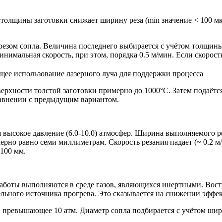
толщины заготовки снижает ширину реза (min значение < 100 м
езом сопла. Величина последнего выбирается с учётом толщины м
инимальная скорость, при этом, порядка 0.5 м/мин. Если скорость
ее использование лазерного луча для поддержки процесса
рхности толстой заготовки примерно до 1000°С. Затем подаётся 
равнении с предыдущим вариантом.
я высокое давление (6.0-10.0) атмосфер. Ширина выполняемого р
ерно равно семи миллиметрам. Скорость резания падает (~ 0.2 м
 100 мм.
 работы выполняются в среде газов, являющихся инертными. Вос
льного источника прогрева. Это сказывается на снижении эффе
е, превышающее 10 атм. Диаметр сопла подбирается с учётом шир