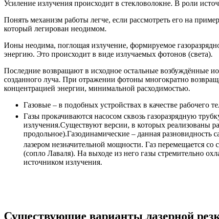
Усиление излучения происходит в стекловолокне. В роли исто
Понять механизм работы легче, если рассмотреть его на приме
который легирован неодимом.
Ионы неодима, поглощая излучение, формируемое газоразрядно
энергию. Это происходит в виде излучаемых фотонов (света).
Последние возвращают в исходное остальные возбуждённые ио
созданного луча. При отражении фотоны многократно возвраща
концентрацией энергии, минимальной расходимостью.
Газовые – в подобных устройствах в качестве рабочего т
Газы прокачиваются насосом сквозь газоразрядную трубк
излучения.Существуют версии, в которых реализованы р
продольное).Газодинамические – данная разновидность с
лазером незначительной мощности. Газ перемещается со 
(сопло Лаваля). На выходе из него газы стремительно ох
источником излучения.
Существующие варианты лазерной рез